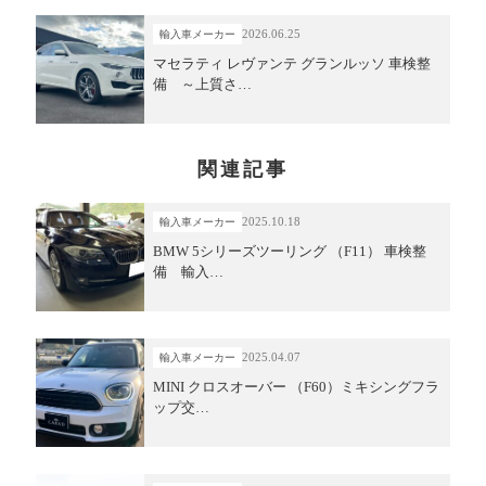
2026.06.25
輸入車メーカー
マセラティ レヴァンテ グランルッソ 車検整
備 ～上質さ…
関連記事
2025.10.18
輸入車メーカー
BMW 5シリーズツーリング （F11） 車検整
備 輸入…
2025.04.07
輸入車メーカー
MINI クロスオーバー （F60）ミキシングフラ
ップ交…