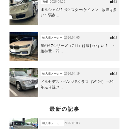
12
2026.04.26
整備
ポルシェ 987 ボクスター/ケイマン 故障は多
い？弱点…
11
2026.04.05
輸入車メーカー
BMW 7シリーズ（G11）は壊れやすい？ ～
維持費・弱…
11
2026.04.19
輸入車メーカー
メルセデス・ベンツ Eクラス（W124）～30
年走り続け…
最新の記事
2026.08.03
輸入車メーカー