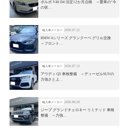
ボルボ V40 D4 法定12か月点検 ～愛車の“今
の状…
2026.07.22
輸入車メーカー
BMW 4シリーズ グランクーペ グリル交換
～フロント…
2026.07.13
輸入車メーカー
アウディ Q5 車検整備 ～ディーゼルSUVの
力強さと上…
2026.06.29
輸入車メーカー
ジープ グランドチェロキー リミテッド 車検
整備 ～力強…