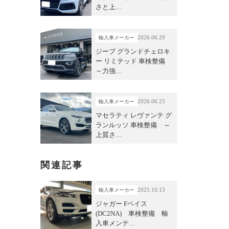
さと上…
2026.06.29
輸入車メーカー
ジープ グランドチェロキ
ー リミテッド 車検整備
～力強…
2026.06.25
輸入車メーカー
マセラティ レヴァンテ グ
ランルッソ 車検整備 ～
上質さ…
関連記事
2025.10.13
輸入車メーカー
ジャガー Fペイス
(DC2NA) 車検整備 輸
入車メンテ…