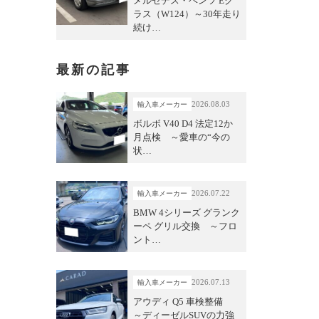
メルセデス・ベンツ Eク
ラス（W124）～30年走り
続け…
最新の記事
2026.08.03
輸入車メーカー
ボルボ V40 D4 法定12か
月点検 ～愛車の“今の
状…
2026.07.22
輸入車メーカー
BMW 4シリーズ グランク
ーペ グリル交換 ～フロ
ント…
2026.07.13
輸入車メーカー
アウディ Q5 車検整備
～ディーゼルSUVの力強