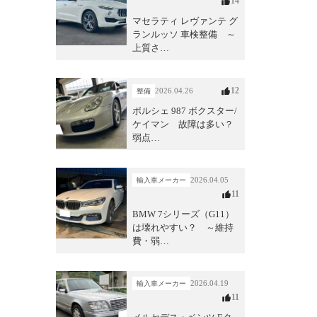
14
マセラティ レヴァンテ グ
ランルッソ 車検整備 ～
上質さ…
12
2026.04.26
整備
ポルシェ 987 ボクスター/
ケイマン 故障は多い？
弱点…
2026.04.05
輸入車メーカー
11
BMW 7シリーズ（G11）
は壊れやすい？ ～維持
費・弱…
2026.04.19
輸入車メーカー
11