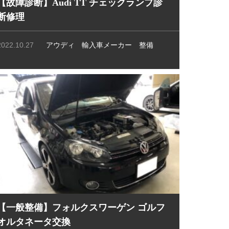
【故障診断】Audi TT チェックランプ診
断修理
2022.10.27
アウディ
輸入車メーカー
整備
【一般整備】フォルクスワーゲン ゴルフ
オルタネータ交換